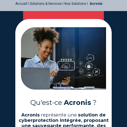
Accueil I Solutions & Services I Nos Solutions I
Acronis
Qu'es​t-ce
Acronis
?
Acronis
représente une
solution de
cyberprotection intégrée, proposant
une sauvegarde performante, des