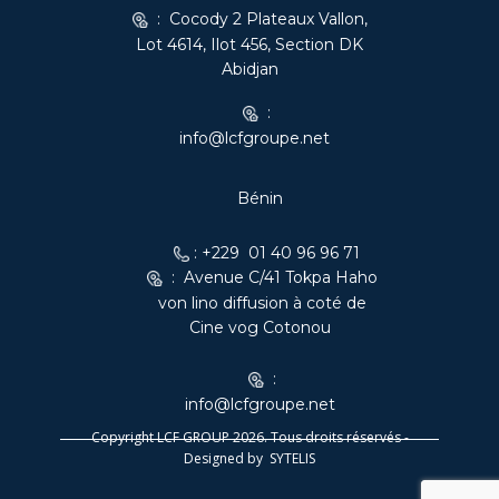
: Cocody 2 Plateaux Vallon,
Lot 4614, Ilot 456, Section DK
Abidjan
:
info@lcfgroupe.net
Bénin
: +229 01 40 96 96 71
: Avenue C​/41 Tokpa Haho
von lino diffusion à coté de
Cine vog Cotonou
:
info@lcfgroupe.net
Copyright LCF GROUP 2026. Tous droits réservés -
Designed by
SYTELIS