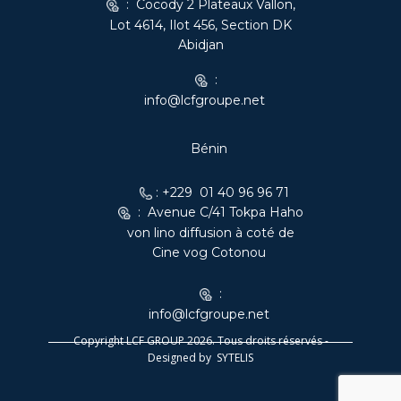
: Cocody 2 Plateaux Vallon,
Lot 4614, Ilot 456, Section DK
Abidjan
:
info@lcfgroupe.net
Bénin
: +229 01 40 96 96 71
: Avenue C​/41 Tokpa Haho
von lino diffusion à coté de
Cine vog Cotonou
:
info@lcfgroupe.net
Copyright LCF GROUP 2026. Tous droits réservés -
Designed by
SYTELIS