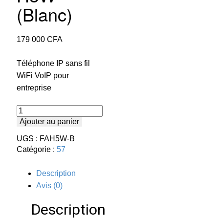
(Blanc)
179 000
CFA
Téléphone IP sans fil
WiFi VoIP pour
entreprise
quantité
de
Ajouter au panier
FANVIL
H5W
UGS :
FAH5W-B
(Blanc)
Catégorie :
57
Description
Avis (0)
Description