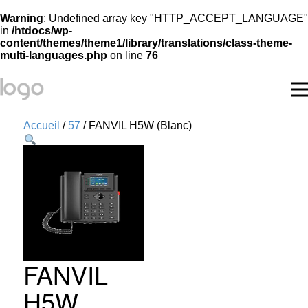
Warning
: Undefined array key "HTTP_ACCEPT_LANGUAGE"
in
/htdocs/wp-
content/themes/theme1/library/translations/class-theme-
multi-languages.php
on line
76
Accueil
/
57
/ FANVIL H5W (Blanc)
FANVIL
H5W