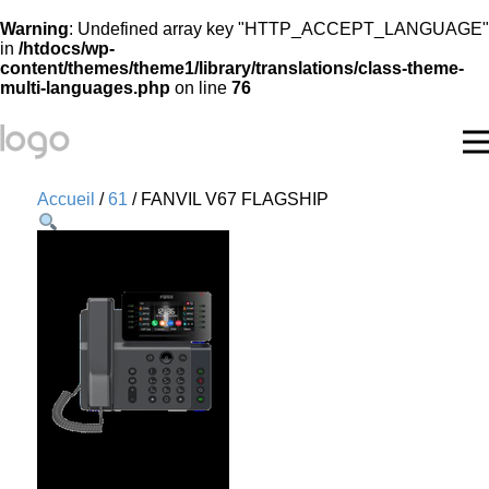
Warning
: Undefined array key "HTTP_ACCEPT_LANGUAGE"
in
/htdocs/wp-
content/themes/theme1/library/translations/class-theme-
multi-languages.php
on line
76
Accueil
/
61
/ FANVIL V67 FLAGSHIP