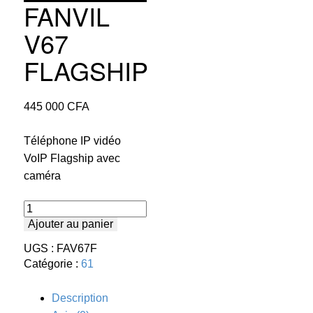
FANVIL
V67
FLAGSHIP
445 000
CFA
Téléphone IP vidéo
VoIP Flagship avec
caméra
quantité
de
Ajouter au panier
FANVIL
V67
UGS :
FAV67F
FLAGSHIP
Catégorie :
61
Description