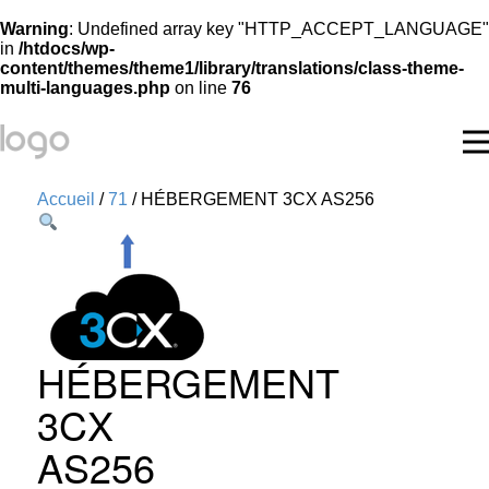
Warning
: Undefined array key "HTTP_ACCEPT_LANGUAGE"
in
/htdocs/wp-
content/themes/theme1/library/translations/class-theme-
multi-languages.php
on line
76
Accueil
/
71
/ HÉBERGEMENT 3CX AS256
HÉBERGEMENT
3CX
AS256