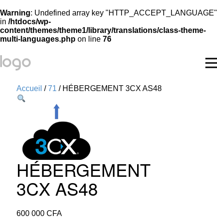
Warning
: Undefined array key "HTTP_ACCEPT_LANGUAGE"
in
/htdocs/wp-
content/themes/theme1/library/translations/class-theme-
multi-languages.php
on line
76
Accueil
/
71
/ HÉBERGEMENT 3CX AS48
HÉBERGEMENT
3CX AS48
600 000
CFA