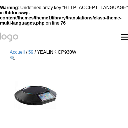
Warning
: Undefined array key "HTTP_ACCEPT_LANGUAGE"
in
/htdocs/wp-
content/themes/theme1/library/translations/class-theme-
multi-languages.php
on line
76
Accueil
/
59
/ YEALINK CP930W