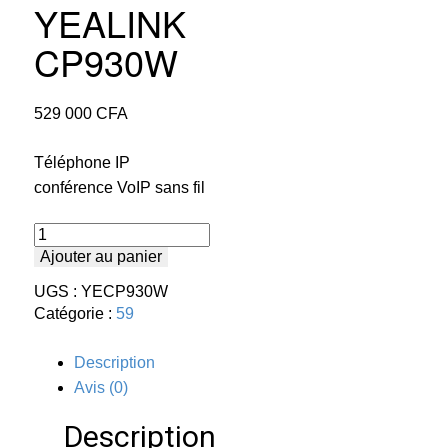
YEALINK
CP930W
529 000
CFA
Téléphone IP
conférence VoIP sans fil
quantité
de
Ajouter au panier
YEALINK
CP930W
UGS :
YECP930W
Catégorie :
59
Description
Avis (0)
Description